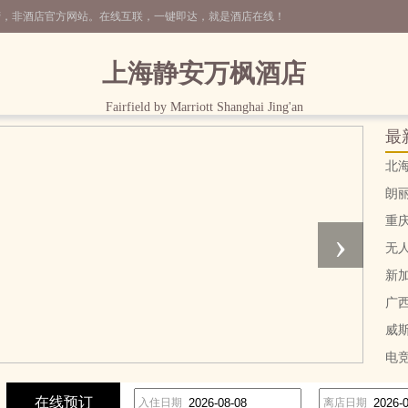
营，非酒店官方网站。在线互联，一键即达，就是酒店在线！
上海静安万枫酒店
Fairfield by Marriott Shanghai Jing'an
最
北
朗
重
›
无
新
广
威
电
在线预订
入住日期
离店日期