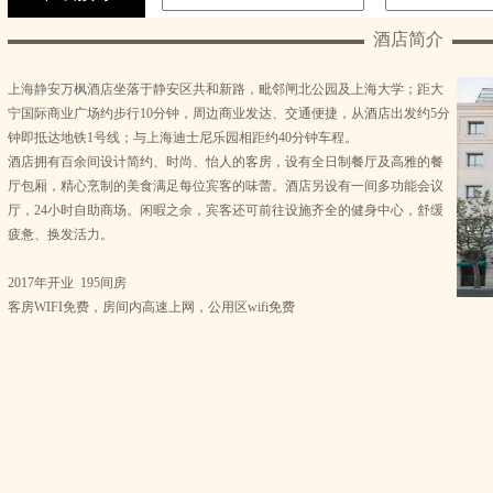
酒店简介
上海静安万枫酒店
坐落于静安区共和新路，毗邻闸北公园及上海大学；距大
宁国际商业广场约步行10分钟，周边商业发达、交通便捷，从酒店出发约5分
钟即抵达地铁1号线；与上海迪士尼乐园相距约40分钟车程。
酒店拥有百余间设计简约、时尚、怡人的客房，设有全日制餐厅及高雅的餐
厅包厢，精心烹制的美食满足每位宾客的味蕾。酒店另设有一间多功能会议
厅，24小时自助商场。闲暇之余，宾客还可前往设施齐全的健身中心，舒缓
疲惫、换发活力。
2017年开业 195间房
客房WIFI免费，房间内高速上网，公用区wifi免费